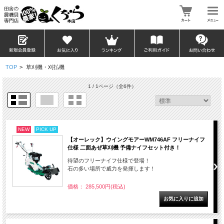
TOP
>
草刈機・刈払機
1 / 1ページ
（全6件）
NEW
PICK UP
【オーレック】ウイングモアーWM746AF フリーナイフ
仕様 二面あぜ草刈機 予備ナイフセット付き！
待望のフリーナイフ仕様で登場！
石の多い場所で威力を発揮します！
価格： 285,500円(税込)