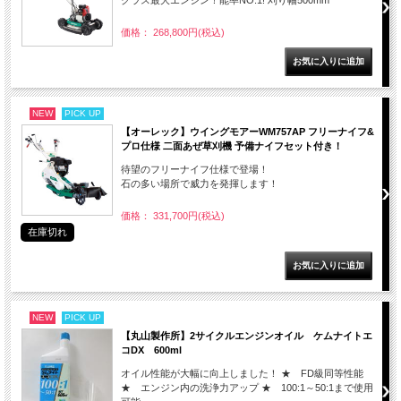
クラス最大エンジン！能率NO.1! 刈り幅500mm
価格： 268,800円(税込)
NEW
PICK UP
【オーレック】ウイングモアーWM757AP フリーナイフ&
プロ仕様 二面あぜ草刈機 予備ナイフセット付き！
待望のフリーナイフ仕様で登場！
石の多い場所で威力を発揮します！
価格： 331,700円(税込)
在庫切れ
NEW
PICK UP
【丸山製作所】2サイクルエンジンオイル ケムナイトエ
コDX 600ml
オイル性能が大幅に向上しました！ ★ FD級同等性能
★ エンジン内の洗浄力アップ ★ 100:1～50:1まで使用