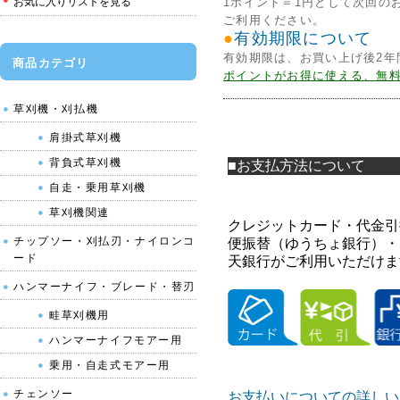
お気に入りリストを見る
1ポイント＝1円として次回の
ご利用ください。
●
有効期限について
有効期限は、お買い上げ後2年
商品カテゴリ
ポイントがお得に使える、無
草刈機・刈払機
肩掛式草刈機
背負式草刈機
■お支払方法について
自走・乗用草刈機
草刈機関連
クレジットカード・代金引
チップソー・刈払刃・ナイロンコ
便振替（ゆうちょ銀行）・P
ード
天銀行がご利用いただけま
ハンマーナイフ・ブレード・替刃
畦草刈機用
ハンマーナイフモアー用
乗用・自走式モアー用
チェンソー
お支払いについての詳しい