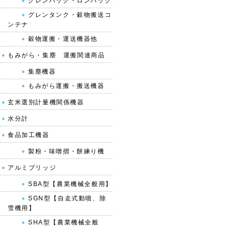
グレンバック・ロンバック
グレンタンク・穀物搬送コ
ンテナ
穀物運搬・運送機器他
もみがら・集塵 運搬関連商品
集塵機器
もみがら運搬・搬送機器
玄米選別計量機関係機器
水分計
食品加工機器
製粉・味噌摺・餅練り機
アルミブリッジ
SBA型【農業機械全般用】
SGN型【自走式動噴、除
雪機用】
SHA型【農業機械全般