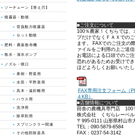
ソーチェーン【替え刃】
噴霧器・動噴
■ご注文について
背負動力噴霧器
100％農家！くぢらでは
セット動噴
プだけでなくＦＡＸでのご
ます。 FAXでのご注文の
肥料・農薬散布機
ァイルをご利用の上ご送信
散水・潅水ポンプ
お電話による口頭でのご注
恐れがあるためお受けでき
ノズル・噴口
ほどよろしくお願いいたし
果樹・野菜用
水田・平野菜用
FAX専用注文フォーム（
高木・遠距離用
４KB）
ハウス用
■店舗情報について
洗浄用
田舎の農機具専門店 10
株式会社 くぢらレーベル
除草剤用
〒995-0111 山形県村山市
スプリンクラー関連
TEL：090-5879-6584
FAX：0237-54-3142
その他防除器具