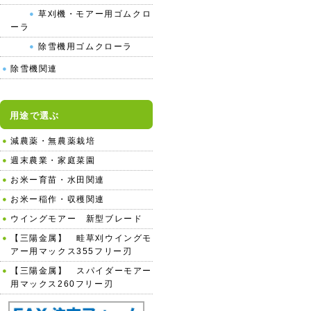
草刈機・モアー用ゴムクロ
ーラ
除雪機用ゴムクローラ
除雪機関連
用途で選ぶ
減農薬・無農薬栽培
週末農業・家庭菜園
お米ー育苗・水田関連
お米ー稲作・収穫関連
ウイングモアー 新型ブレード
【三陽金属】 畦草刈ウイングモ
アー用マックス355フリー刃
【三陽金属】 スパイダーモアー
用マックス260フリー刃