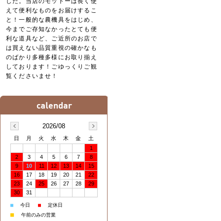
した。当店のモットーは長く使
えて便利なものをお届けするこ
と！一般的な農機具をはじめ、
今までご存知なかったとても便
利な道具など、ご近所のお店で
は買えない品質重視の確かなも
のばかり多種多様にお取り揃え
しております！ごゆっくりご観
覧くださいませ！
2026/08
日
月
火
水
木
金
土
1
2
3
4
5
6
7
8
9
10
11
12
13
14
15
16
17
18
19
20
21
22
23
24
25
26
27
28
29
30
31
■
今日
■
定休日
■
午前のみの営業