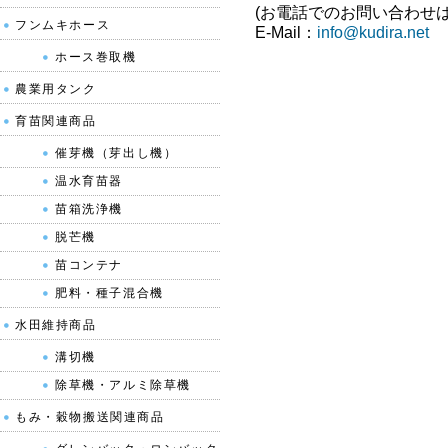
(お電話でのお問い合わせ
フンムキホース
E-Mail：
info@kudira.net
ホース巻取機
農業用タンク
育苗関連商品
催芽機（芽出し機）
温水育苗器
苗箱洗浄機
脱芒機
苗コンテナ
肥料・種子混合機
水田維持商品
溝切機
除草機・アルミ除草機
もみ・穀物搬送関連商品