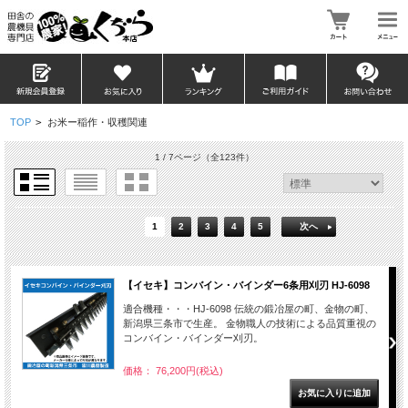
TOP
>
お米ー稲作・収穫関連
1 / 7ページ
（全123件）
1
2
3
4
5
次へ
【イセキ】コンバイン・バインダー6条用刈刃 HJ-6098
適合機種・・・HJ-6098 伝統の鍛冶屋の町、金物の町、
新潟県三条市で生産。 金物職人の技術による品質重視の
コンバイン・バインダー刈刃。
価格： 76,200円(税込)