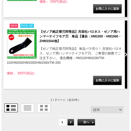
価格： 330円(税込)
NEW
PICK UP
【ゼノア純正替刃同等品】共栄社バロネス・ゼノア用ハ
ンマーナイフモア刃 単品【適合：HM1550・HM1560・
ZHM150A他】
【ゼノア純正替刃同等品】 単品バラ売り！ 共栄社バロネ
ス、ゼノア用ハンマーナイフモア刃。 ご希望の枚数でご
注文下さい。 適合機種：HM110/HM1100/TM-
110/HM200/HM1550/HM1560/TM-200
価格： 390円(税込)
1 / 2ページ
（全32件）
1
2
次へ