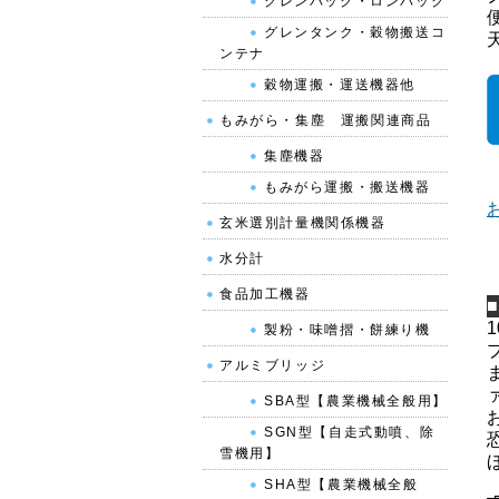
グレンバック・ロンバック
グレンタンク・穀物搬送コ
ンテナ
穀物運搬・運送機器他
もみがら・集塵 運搬関連商品
集塵機器
もみがら運搬・搬送機器
玄米選別計量機関係機器
水分計
食品加工機器
製粉・味噌摺・餅練り機
アルミブリッジ
SBA型【農業機械全般用】
SGN型【自走式動噴、除
雪機用】
SHA型【農業機械全般