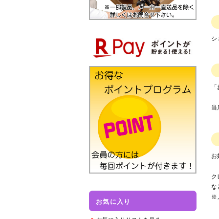
シ
「
当
お
ク
な
※
お気に入り