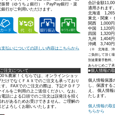
合計金額11,
便振替（ゆうちょ銀行）・PayPay銀行・楽
適用されます
天銀行がご利用いただけます。
北海道 1,26
東北・関東・ 
関西 1,000円
中国 1,120円
四国 1,320円
九州 1,404円
沖縄 3,740円
お支払いについての詳しい内容はこちらから
（※ 北海道、沖
ご負担して頂く場
別途重量手数料、
あらかじめご了承
■ご注文について
■個人情報の
100％農家！くぢらでは、オンラインショッ
個人情報保護
プだけでなくＦＡＸでのご注文も承っており
し、保護する
ます。 FAXでのご注文の際は、下記ＰＤＦフ
え、 個人情
ァイルをご利用の上ご送信ください。なお、
たします。
お電話による口頭でのご注文は誤発注を招く
恐れがあるためお受けできません。ご理解の
個人情報の取
ほどよろしくお願いいたします。
ちらから