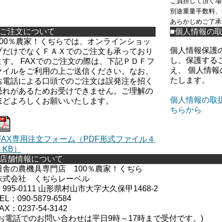
ご負担して頂く場
別途重量手数料、
あらかじめご了承
■ご注文について
■個人情報の
100％農家！くぢらでは、オンラインショッ
個人情報保護
プだけでなくＦＡＸでのご注文も承っており
し、保護する
ます。 FAXでのご注文の際は、下記ＰＤＦフ
え、 個人情
ァイルをご利用の上ご送信ください。なお、
たします。
お電話による口頭でのご注文は誤発注を招く
恐れがあるためお受けできません。ご理解の
個人情報の取
ほどよろしくお願いいたします。
ちらから
FAX専用注文フォーム（PDF形式ファイル４
４KB）
■店舗情報について
田舎の農機具専門店 100％農家！くぢら
株式会社 くぢらレーベル
〒995-0111 山形県村山市大字大久保甲1468-2
EL：090-5879-6584
AX：0237-54-3142
(お電話でのお問い合わせは平日9時～17時まで受付です。
)