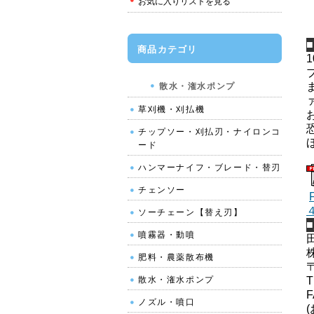
お気に入りリストを見る
商品カテゴリ
散水・潅水ポンプ
草刈機・刈払機
チップソー・刈払刃・ナイロンコ
ード
ハンマーナイフ・ブレード・替刃
チェンソー
ソーチェーン【替え刃】
噴霧器・動噴
肥料・農薬散布機
散水・潅水ポンプ
T
F
ノズル・噴口