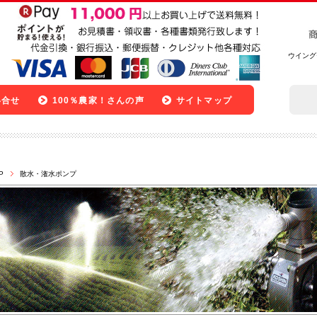
ウイング
い合せ
100％農家！さんの声
サイトマップ
P
散水・潅水ポンプ