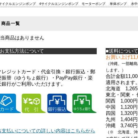
サイクルエンジンポンプ
4サイクルエンジンポンプ
モーターポンプ
単体ポンプ
水中
商品一覧
当商品はありません
■お支払方法について
■送料につい
お買い上げ11
（
沖縄、一部離島
します。）
クレジットカード・代金引換・銀行振込・郵
合計金額11,
便振替（ゆうちょ銀行）・PayPay銀行・楽
適用されます
天銀行がご利用いただけます。
北海道 1,26
東北・関東・ 
関西 1,000円
中国 1,120円
四国 1,320円
九州 1,404円
沖縄 3,740円
お支払いについての詳しい内容はこちらから
（※ 北海道、沖