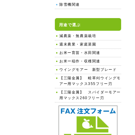
除雪機関連
用途で選ぶ
減農薬・無農薬栽培
週末農業・家庭菜園
お米ー育苗・水田関連
お米ー稲作・収穫関連
ウイングモアー 新型ブレード
【三陽金属】 畦草刈ウイングモ
アー用マックス355フリー刃
【三陽金属】 スパイダーモアー
用マックス260フリー刃