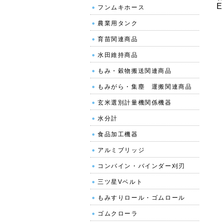
E
フンムキホース
農業用タンク
育苗関連商品
水田維持商品
もみ・穀物搬送関連商品
もみがら・集塵 運搬関連商品
玄米選別計量機関係機器
水分計
食品加工機器
アルミブリッジ
コンバイン・バインダー刈刃
三ツ星Vベルト
もみすりロール・ゴムロール
ゴムクローラ