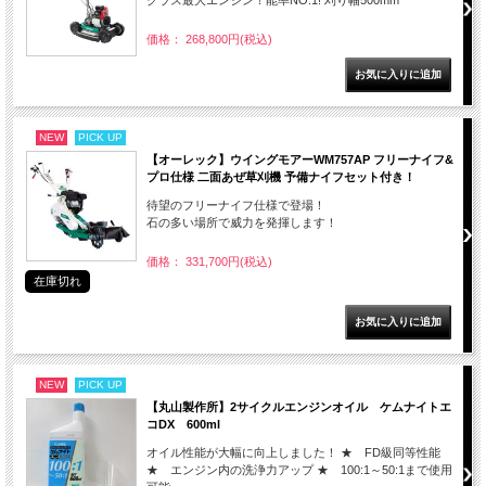
クラス最大エンジン！能率NO.1! 刈り幅500mm
価格： 268,800円(税込)
NEW
PICK UP
【オーレック】ウイングモアーWM757AP フリーナイフ&
プロ仕様 二面あぜ草刈機 予備ナイフセット付き！
待望のフリーナイフ仕様で登場！
石の多い場所で威力を発揮します！
価格： 331,700円(税込)
在庫切れ
NEW
PICK UP
【丸山製作所】2サイクルエンジンオイル ケムナイトエ
コDX 600ml
オイル性能が大幅に向上しました！ ★ FD級同等性能
★ エンジン内の洗浄力アップ ★ 100:1～50:1まで使用