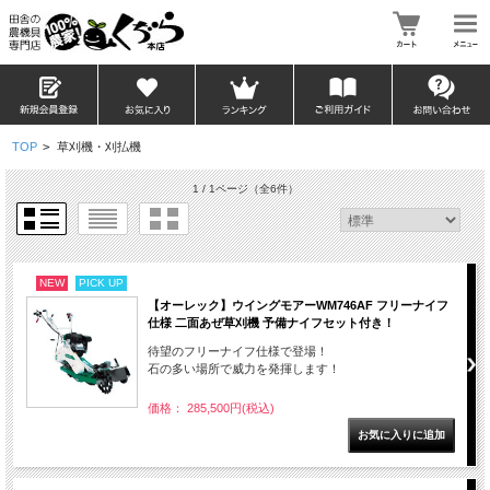
TOP
>
草刈機・刈払機
1 / 1ページ
（全6件）
NEW
PICK UP
【オーレック】ウイングモアーWM746AF フリーナイフ
仕様 二面あぜ草刈機 予備ナイフセット付き！
待望のフリーナイフ仕様で登場！
石の多い場所で威力を発揮します！
価格： 285,500円(税込)