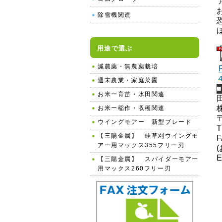
除雪機関連
用途で選ぶ
減農薬・無農薬栽培
週末農業・家庭菜園
お米ー育苗・水田関連
お米ー稲作・収穫関連
ウイングモアー 新型ブレード
T
【三陽金属】 畦草刈ウイングモ
F
アー用マックス355フリー刃
E
【三陽金属】 スパイダーモアー
用マックス260フリー刃