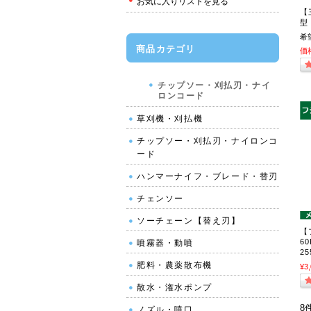
お気に入りリストを見る
【
型
希
商品カテゴリ
価
チップソー・刈払刃・ナイ
ロンコード
草刈機・刈払機
チップソー・刈払刃・ナイロンコ
ード
ハンマーナイフ・ブレード・替刃
チェンソー
ソーチェーン【替え刃】
【
6
噴霧器・動噴
25
肥料・農薬散布機
¥3
散水・潅水ポンプ
8
ノズル・噴口