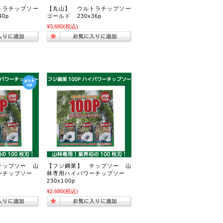
トラチップソー
【丸山】 ウルトラチップソー
40p
ゴールド 230x36p
¥3,680
(税込)
チップソー 山
【フジ鋼業】 チップソー 山
ーチップソー
林専用ハイパワーチップソー
230x100p
¥2,680
(税込)