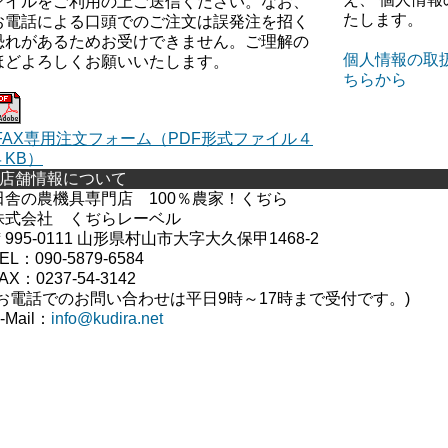
ァイルをご利用の上ご送信ください。なお、
たします。
お電話による口頭でのご注文は誤発注を招く
恐れがあるためお受けできません。ご理解の
個人情報の取
ほどよろしくお願いいたします。
ちらから
FAX専用注文フォーム（PDF形式ファイル４
４KB）
■店舗情報について
田舎の農機具専門店 100％農家！くぢら
株式会社 くぢらレーベル
〒995-0111 山形県村山市大字大久保甲1468-2
EL：090-5879-6584
AX：0237-54-3142
(お電話でのお問い合わせは平日9時～17時まで受付です。
)
-Mail：
info@kudira.net