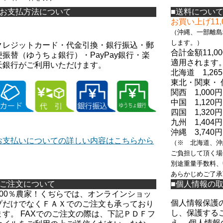
■お支払方法について
■送料につい
お買い上げ11
（
沖縄、一部離島
します。）
クレジットカード・代金引換・銀行振込・郵
合計金額11,
便振替（ゆうちょ銀行）・PayPay銀行・楽
適用されます
天銀行がご利用いただけます。
北海道 1,26
東北・関東・ 
関西 1,000円
中国 1,120円
四国 1,320円
九州 1,404円
沖縄 3,740円
お支払いについての詳しい内容はこちらから
（※ 北海道、沖
ご負担して頂く場
別途重量手数料、
あらかじめご了承
■ご注文について
■個人情報の
100％農家！くぢらでは、オンラインショッ
個人情報保護
プだけでなくＦＡＸでのご注文も承っており
し、保護する
ます。 FAXでのご注文の際は、下記ＰＤＦフ
え、 個人情