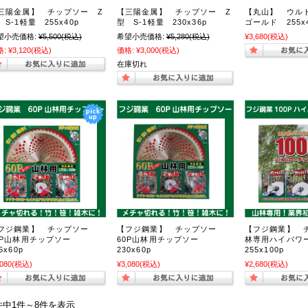
三陽金属】 チップソー Z
【三陽金属】 チップソー Z
【丸山】 ウル
 S-1軽量 255x40p
型 S-1軽量 230x36p
ゴールド 255x
望小売価格:
¥5,500
(税込)
希望小売価格:
¥5,280
(税込)
¥3,680
(税込)
格:
¥3,120
(税込)
価格:
¥3,000
(税込)
在庫切れ
フジ鋼業】 チップソー
【フジ鋼業】 チップソー
【フジ鋼業】 
0P山林用チップソー
60P山林用チップソー
林専用ハイパワ
5x60p
230x60p
255x100p
,080
(税込)
¥3,080
(税込)
¥2,680
(税込)
件中1件～8件を表示