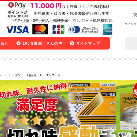
ウイング
い合せ
100％農家！さんの声
サイトマップ
P
チップソー・刈払刃・ナイロンコード