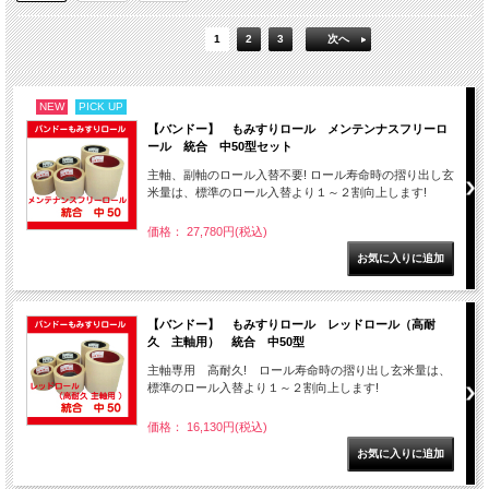
1
2
3
次へ
NEW
PICK UP
【バンドー】 もみすりロール メンテンナスフリーロ
ール 統合 中50型セット
主軸、副軸のロール入替不要! ロール寿命時の摺り出し玄
米量は、標準のロール入替より１～２割向上します!
価格： 27,780円(税込)
【バンドー】 もみすりロール レッドロール（高耐
久 主軸用） 統合 中50型
主軸専用 高耐久! ロール寿命時の摺り出し玄米量は、
標準のロール入替より１～２割向上します!
価格： 16,130円(税込)