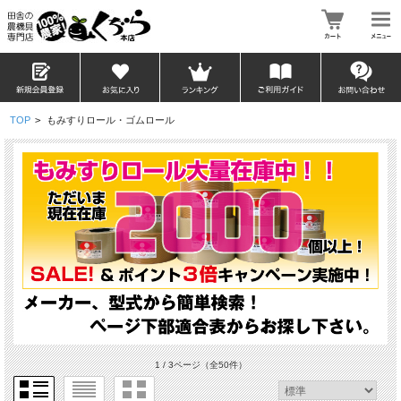
TOP
>
もみすりロール・ゴムロール
1 / 3ページ
（全50件）