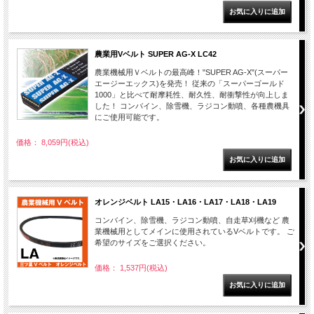
農業用Vベルト SUPER AG-X LC42
農業機械用Ｖベルトの最高峰！"SUPER AG-X"(スーパー
エージーエックス)を発売！ 従来の「スーパーゴールド
1000」と比べて耐摩耗性、耐久性、耐衝撃性が向上しま
した！ コンバイン、除雪機、ラジコン動噴、各種農機具
にご使用可能です。
価格： 8,059円(税込)
オレンジベルト LA15・LA16・LA17・LA18・LA19
コンバイン、除雪機、ラジコン動噴、自走草刈機など 農
業機械用としてメインに使用されているVベルトです。 ご
希望のサイズをご選択ください。
価格： 1,537円(税込)