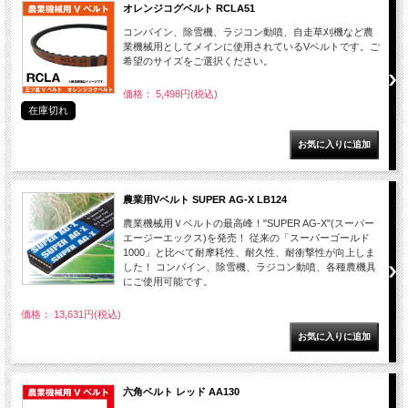
オレンジコグベルト RCLA51
コンバイン、除雪機、ラジコン動噴、自走草刈機など農
業機械用としてメインに使用されているVベルトです。ご
希望のサイズをご選択ください。
価格： 5,498円(税込)
在庫切れ
農業用Vベルト SUPER AG-X LB124
農業機械用Ｖベルトの最高峰！"SUPER AG-X"(スーパー
エージーエックス)を発売！ 従来の「スーパーゴールド
1000」と比べて耐摩耗性、耐久性、耐衝撃性が向上しま
した！ コンバイン、除雪機、ラジコン動噴、各種農機具
にご使用可能です。
価格： 13,631円(税込)
六角ベルト レッド AA130