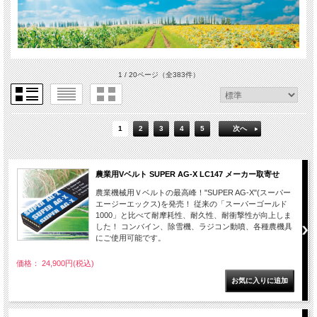
1 / 20ページ
（全383件）
1
2
3
4
5
次へ
農業用Vベルト SUPER AG-X LC147 メーカー取寄せ
農業機械用Ｖベルトの最高峰！"SUPER AG-X"(スーパー
エージーエックス)を発売！ 従来の「スーパーゴールド
1000」と比べて耐摩耗性、耐久性、耐衝撃性が向上しま
した！ コンバイン、除雪機、ラジコン動噴、各種農機具
にご使用可能です。
価格： 24,900円(税込)