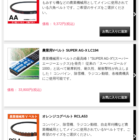
もみすり機などの農業機械用としてメインに使用されて
いる六角ベルトです。ご希望のサイズをご選択くださ
い。
価格： 9,372円(税込)
農業用Vベルト SUPER AG-X LC194
農業機械用Ｖベルトの最高峰！"SUPER AG-X"(スーパー
エージーエックス)を発売！ 従来の「スーパーゴールド
1000」と比べて耐摩耗性、耐久性、耐衝撃性が向上しま
した！ コンバイン、除雪機、ラジコン動噴、各種農機具
にご使用可能です。
価格： 33,800円(税込)
オレンジコグベルト RCLA53
コンバイン、除雪機、ラジコン動噴、自走草刈機など農
業機械用としてメインに使用されているVベルトです。ご
希望のサイズをご選択ください。