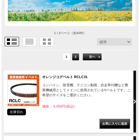
1 / 2ページ
（全40件）
1
2
次へ
オレンジコグベルト RCLC31
コンバイン、除雪機、ラジコン動噴、自走草刈機など農
業機械用としてメインに使用されているVベルトです。ご
希望のサイズをご選択ください。
価格： 6,956円(税込)
在庫切れ