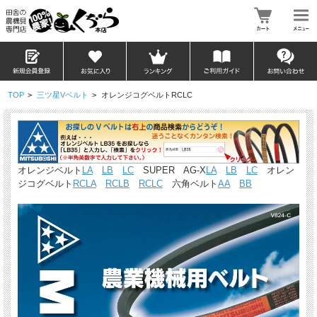
TOP
>
三ツ星Vベルト
>
オレンジコグベルトRCLC
オレンジベルト
LA
LB
LC
SUPER AG-X
LA
LB
LC
オレン
ジコグベルト
RCLA
RCLB
RCLC
六角ベルト
AA
BB