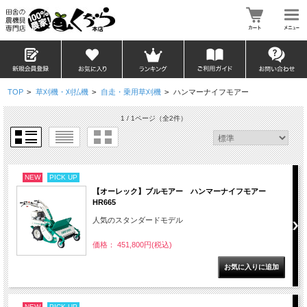
TOP
>
草刈機・刈払機
>
自走・乗用草刈機
>
ハンマーナイフモアー
1 / 1ページ
（全2件）
NEW
PICK UP
【オーレック】ブルモアー ハンマーナイフモアー
HR665
人気のスタンダードモデル
価格： 451,800円(税込)
NEW
PICK UP