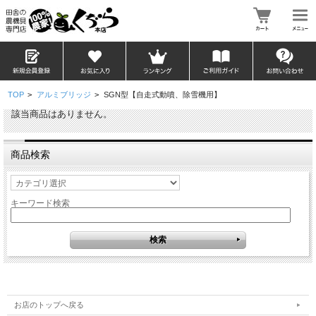
TOP
>
アルミブリッジ
>
SGN型【自走式動噴、除雪機用】
該当商品はありません。
商品検索
キーワード検索
お店のトップへ戻る