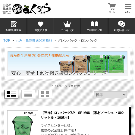
TOP
>
もみ・穀物搬送関連商品
>
グレンバック・ロンバック
1 / 1ページ
（全12件）
【三洋】ロンバッグSP SP-M08 【素材メッシュ ・800
リットル・16袋用】
ライスセンター仕様。
抜群の安全性と操作性！