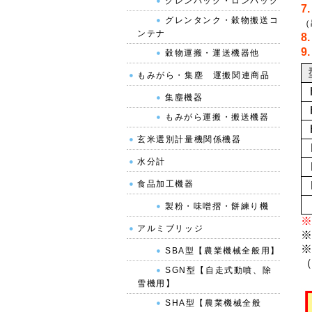
グレンバック・ロンバック
7
グレンタンク・穀物搬送コ
（
ンテナ
8
9
穀物運搬・運送機器他
もみがら・集塵 運搬関連商品
集塵機器
もみがら運搬・搬送機器
玄米選別計量機関係機器
水分計
食品加工機器
製粉・味噌摺・餅練り機
※
アルミブリッジ
※
※
SBA型【農業機械全般用】
（
SGN型【自走式動噴、除
雪機用】
SHA型【農業機械全般