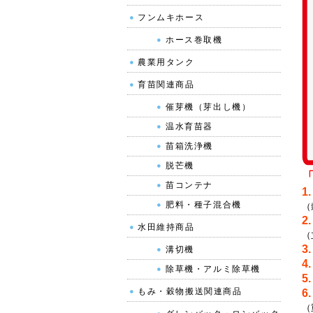
フンムキホース
ホース巻取機
農業用タンク
育苗関連商品
催芽機（芽出し機）
温水育苗器
苗箱洗浄機
脱芒機
苗コンテナ
1
肥料・種子混合機
（
2
水田維持商品
（
3
溝切機
4
除草機・アルミ除草機
5
もみ・穀物搬送関連商品
6
（