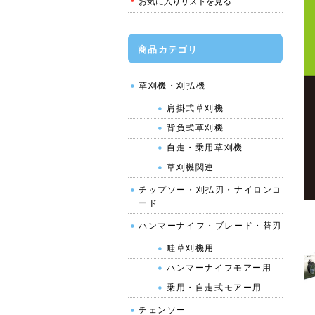
お気に入りリストを見る
商品カテゴリ
草刈機・刈払機
肩掛式草刈機
背負式草刈機
自走・乗用草刈機
草刈機関連
チップソー・刈払刃・ナイロンコ
ード
ハンマーナイフ・ブレード・替刃
畦草刈機用
ハンマーナイフモアー用
乗用・自走式モアー用
チェンソー