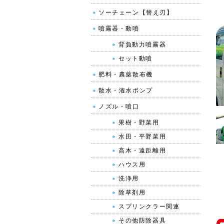
ソーチェーン【替え刃】
噴霧器・動噴
背負動力噴霧器
セット動噴
肥料・農薬散布機
散水・潅水ポンプ
ノズル・噴口
果樹・野菜用
水田・平野菜用
高木・遠距離用
ハウス用
洗浄用
除草剤用
スプリンクラー関連
その他防除器具