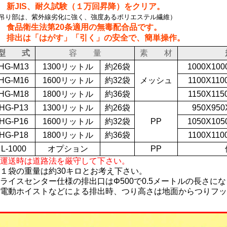
. 新JIS、耐久試験（１万回昇降）をクリア。
吊り部は、紫外線劣化に強く、強度あるポリエステル繊維）
. 食品衛生法第20条適用の無毒配合品です。
. 排出は「はがす」「引く」の安全で、簡単操作。
型 式
容 量
素 材
HG-M13
1300リットル
約26袋
1000X100
HG-M16
1600リットル
約32袋
メッシュ
1100X110
HG-M18
1800リットル
約36袋
1150X115
HG-P13
1300リットル
約26袋
950X950
HG-P16
1600リットル
約32袋
PP
1050X105
HG-P18
1800リットル
約36袋
1100X110
L-1000
オプション
PP
運送時は道路法を厳守して下さい。
１袋の重量は約30キロとお考え下さい。
ライスセンター仕様の排出口はΦ500で0.5メートルの長さに
電動ホイストなどによる排出時、つり高さは地面からつりフック