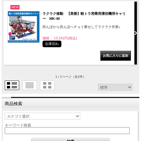
NEW
ラクラク移動 【美善】軽トラ用乗用溝切機用キャリ
ー MK-40
田んぼから田んぼへチョイ乗せしてラクラク作業♪
価格： 13,241円(税込)
在庫切れ
1 / 1ページ
（全2件）
商品検索
キーワード検索