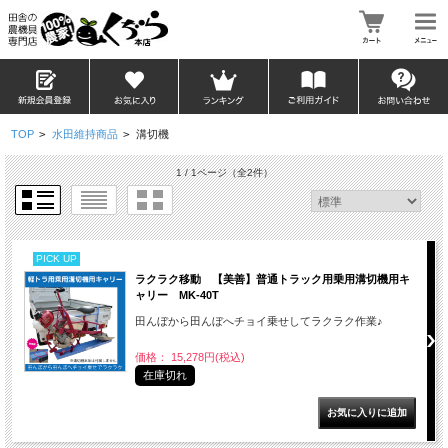
TOP
>
水田維持商品
>
溝切機
1 / 1ページ
（全2件）
PICK UP
ラクラク移動 【美善】普通トラック用乗用溝切機用キ
ャリー MK-40T
田んぼから田んぼへチョイ乗せしてラクラク作業♪
価格： 15,278円(税込)
在庫切れ