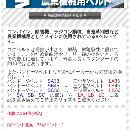
▼ 商品説明の続きを見る ▼
コンバイン、除雪機、ラジコン動噴、自走草刈機など
農業機械用としてメインに使用されているVベルトで
す。
コグベルトは発熱が小さく、耐熱、耐亀裂性に優れて
います。このため逆曲げやプーリー径の小さいところ
での使用に適しています。寿命も長くスタンダードの
約10倍ほどあります。
またバンドーVベルトなどの他メーカーからの交換の場
合は・・・
バンドーVベルト
SA
33 → 三ツ星Vベルト
LA
33
バンドーVベルト
SB
45 → 三ツ星Vベルト
LB
45
バンドーVベルト
SC
60 → 三ツ星Vベルト
LC
60
と
SA、SB、SC
の部分 を
LA、LB、LC
に表
記を置き換えてご希望のサイズをご選択ください。
価格:
7,854円
(税込)
[ポイント還元 78ポイント～]