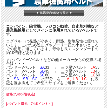
▼ 商品説明の続きを見る ▼
コンバイン、除雪機、ラジコン動噴、自走草刈機など
農業機械用としてメインに使用されているVベルトで
す。
コグベルトは発熱が小さく、耐熱、耐亀裂性に優れて
います。このため逆曲げやプーリー径の小さいところ
での使用に適しています。寿命も長くスタンダードの
約10倍ほどあります。
またバンドーVベルトなどの他メーカーからの交換の場
合は・・・
バンドーVベルト
SA
33 → 三ツ星Vベルト
LA
33
バンドーVベルト
SB
45 → 三ツ星Vベルト
LB
45
バンドーVベルト
SC
60 → 三ツ星Vベルト
LC
60
と
SA、SB、SC
の部分 を
LA、LB、LC
に表
記を置き換えてご希望のサイズをご選択ください。
価格:
7,405円
(税込)
[ポイント還元 74ポイント～]