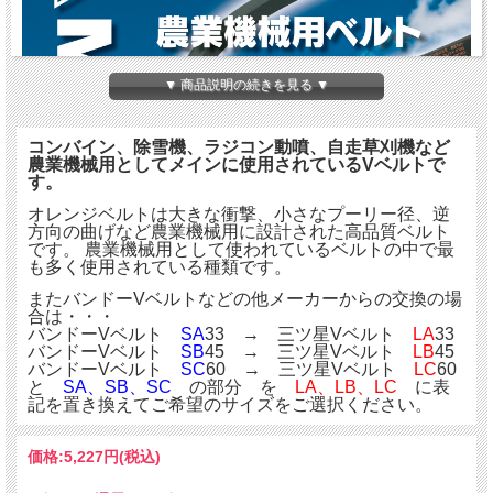
▼ 商品説明の続きを見る ▼
コンバイン、除雪機、ラジコン動噴、自走草刈機など
農業機械用としてメインに使用されているVベルトで
す。
オレンジベルトは大きな衝撃、小さなプーリー径、逆
方向の曲げなど農業機械用に設計された高品質ベルト
です。 農業機械用として使われているベルトの中で最
も多く使用されている種類です。
またバンドーVベルトなどの他メーカーからの交換の場
合は・・・
バンドーVベルト
SA
33 → 三ツ星Vベルト
LA
33
バンドーVベルト
SB
45 → 三ツ星Vベルト
LB
45
バンドーVベルト
SC
60 → 三ツ星Vベルト
LC
60
と
SA、SB、SC
の部分 を
LA、LB、LC
に表
記を置き換えてご希望のサイズをご選択ください。
価格:
5,227円
(税込)