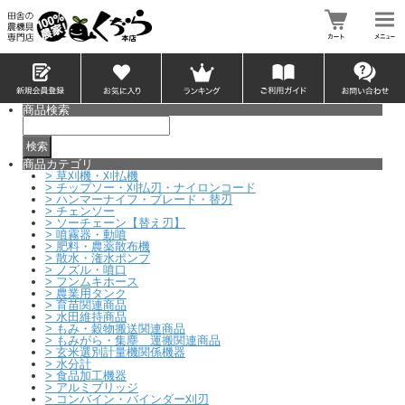
商品検索
商品カテゴリ
>
草刈機・刈払機
>
チップソー・刈払刃・ナイロンコード
>
ハンマーナイフ・ブレード・替刃
>
チェンソー
>
ソーチェーン【替え刃】
>
噴霧器・動噴
>
肥料・農薬散布機
>
散水・潅水ポンプ
>
ノズル・噴口
>
フンムキホース
>
農業用タンク
>
育苗関連商品
>
水田維持商品
>
もみ・穀物搬送関連商品
>
もみがら・集塵 運搬関連商品
>
玄米選別計量機関係機器
>
水分計
>
食品加工機器
>
アルミブリッジ
>
コンバイン・バインダー刈刃