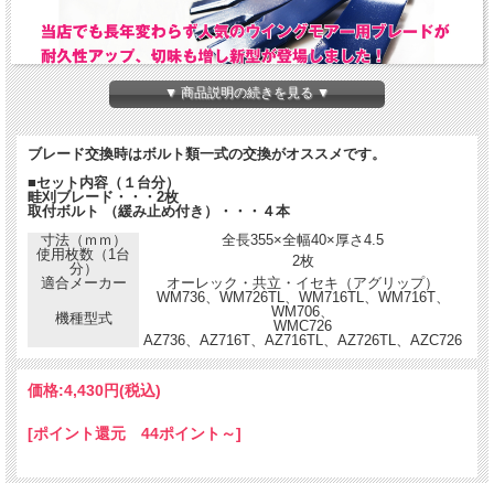
▼ 商品説明の続きを見る ▼
ブレード交換時はボルト類一式の交換がオススメです。
■セット内容（１台分）
畦刈ブレード・・・2枚
取付ボルト （緩み止め付き）・・・４本
寸法（ｍｍ）
全長355×全幅40×厚さ4.5
使用枚数（1台
2枚
分）
適合メーカー
オーレック・共立・イセキ（アグリップ）
WM736、WM726TL、WM716TL、WM716T、
WM706、
機種型式
WMC726
AZ736、AZ716T、AZ716TL、AZ726TL、AZC726
価格:
4,430円
(税込)
[ポイント還元 44ポイント～]