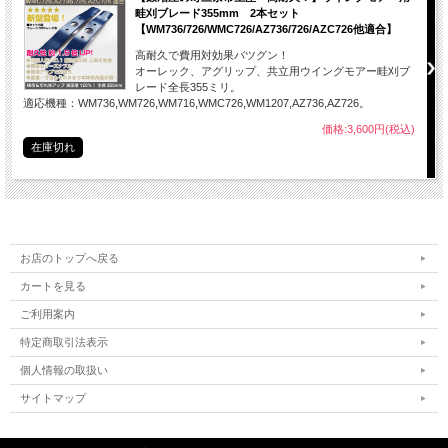
畦刈ブレード355mm 2本セット
【WM736/726/WMC726/AZ736/726/AZC726他適合】
高耐久で費用対効果バツグン！
オーレック、アグリップ、共立用ウイングモアー畦刈ブ
レード全長355ミリ。
適応機種：WM736,WM726,WM716,WMC726,WM1207,AZ736,AZ726。
価格:3,600円(税込)
在庫切れ
お店のトップへ戻る
カートを見る
ご利用案内
特定商取引法表示
個人情報の取扱い
サイトマップ