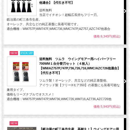
他適合】【代引き不可】
送料無料
当店でイチオシ！超幅広長持ちフリー刃。
鍛冶屋の町三条市生産。
オーレック、共立などの純正基盤に装着可能です。
適合機種：WM757P,WM747F,WMC736,WMC747P,AZ757,AZC747他適合
価格:6,340円(税込)
NEW
PICK UP
送料無料 ツムラ ウイングモアー用ハイパーフリー
700WM１台分替刃セット（４枚入）
【WM/AZ757P,747P,736,726,716,WMC/AZC726他適合】
【代引き不可】
ツムラ製！オーレック、共立などの純正基盤他、
アイウッド製【フリーXモア350】の基盤にも装着可能な
兼用タイプ。
価格もリーズナブルでオススメ！
適合機種：WM757P,WM747P,WM736,WMC726,WM716,AZ736,AZC726他
価格:5,940円(税込)
NEW
【鍛冶屋の町三条市生産 高耐久！】ウイングモアー用