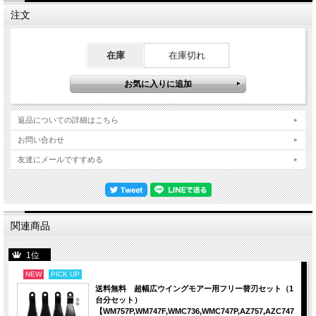
注文
在庫
在庫切れ
返品についての詳細はこちら
お問い合わせ
友達にメールですすめる
関連商品
1位
NEW
PICK UP
送料無料 超幅広ウイングモアー用フリー替刃セット（1
台分セット）
【WM757P,WM747F,WMC736,WMC747P,AZ757,AZC747