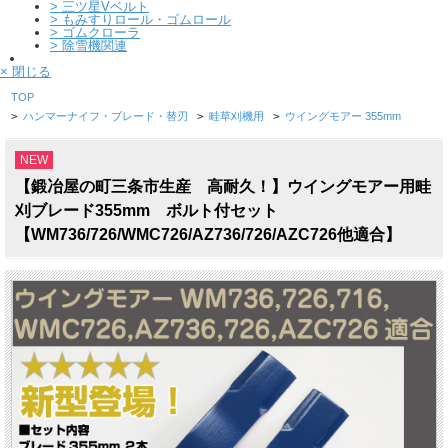
>
三ツ星Vベルト
>
もみすりロール・ゴムロール
>
ゴムクローラ
>
除雪機関連
× 閉じる
TOP
>
ハンマーナイフ・ブレード・替刃
>
畦草刈機用
>
ウイングモアー 355mm
NEW
【鍛冶屋の町三条市生産 高耐久！】ウイングモアー用畦
刈ブレード355mm ボルト付セット
【WM736/726/WMC726/AZ736/726/AZC726他適合】