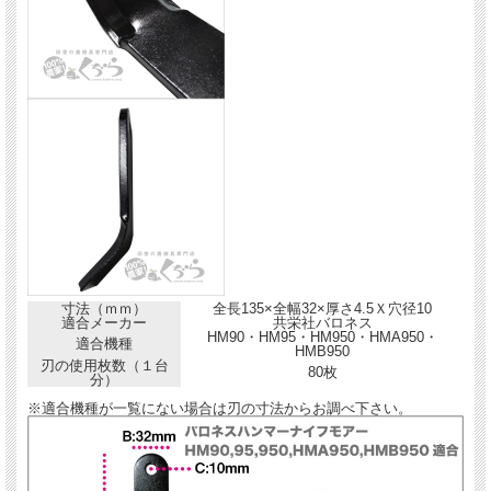
寸法（ｍｍ）
全長135×全幅32×厚さ4.5Ｘ穴径10
適合メーカー
共栄社バロネス
HM90・HM95・HM950・HMA950・
適合機種
HMB950
刃の使用枚数（１台
80枚
分）
※適合機種が一覧にない場合は刃の寸法からお調べ下さい。