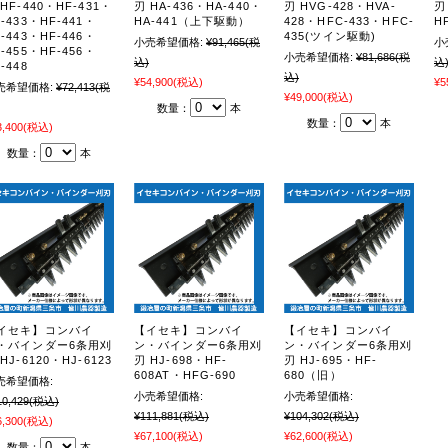
HF-440・HF-431・
刃 HA-436・HA-440・
刃 HVG-428・HVA-
刃
-433・HF-441・
HA-441（上下駆動）
428・HFC-433・HFC-
H
-443・HF-446・
435(ツイン駆動)
小売希望価格:
¥91,465
(税
小
-455・HF-456・
小売希望価格:
¥81,686
(税
込)
込
-448
込)
¥54,900
(税込)
¥5
売希望価格:
¥72,413
(税
¥49,000
(税込)
数量：
本
数量：
本
3,400
(税込)
数量：
本
イセキ】コンバイ
【イセキ】コンバイ
【イセキ】コンバイ
・バインダー6条用刈
ン・バインダー6条用刈
ン・バインダー6条用刈
HJ-6120・HJ-6123
刃 HJ-698・HF-
刃 HJ-695・HF-
608AT・HFG-690
680（旧）
売希望価格:
小売希望価格:
小売希望価格:
10,429
(税込)
¥111,881
(税込)
¥104,302
(税込)
6,300
(税込)
¥67,100
(税込)
¥62,600
(税込)
数量：
本