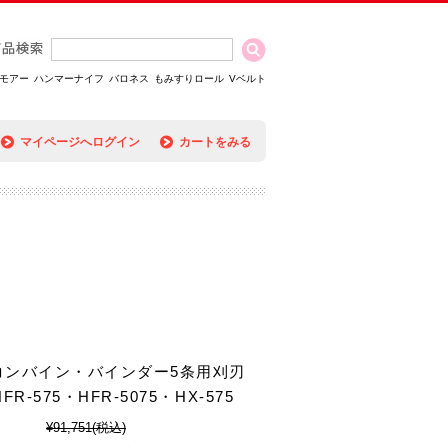
モアー
ハンマーナイフ
バロネス
もみすりロール
Vベルト
マイページへログイン
カートをみる
コンバイン・バインダー5条用刈刃
HFR-575・HFR-5075・HX-575
¥91,751
(税込)