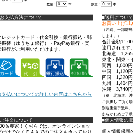
数量：
本
数量：
本
■お支払方法について
■送料につい
お買い上げ11
（
沖縄、一部離島
します。）
クレジットカード・代金引換・銀行振込・郵
合計金額11,
便振替（ゆうちょ銀行）・PayPay銀行・楽
適用されます
天銀行がご利用いただけます。
北海道 1,26
東北・関東・ 
関西 1,000円
中国 1,120円
四国 1,320円
九州 1,404円
沖縄 3,740円
お支払いについての詳しい内容はこちらから
（※ 北海道、沖
ご負担して頂く場
別途重量手数料、
あらかじめご了承
■ご注文について
■個人情報の
100％農家！くぢらでは、オンラインショッ
個人情報保護
プだけでなくＦＡＸでのご注文も承っており