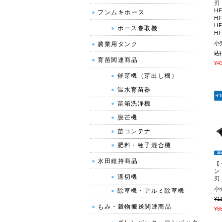
刃 
HF
フンムキホース
HF
HF
ホース巻取機
HF
小
農業用タンク
込)
育苗関連商品
¥4
催芽機（芽出し機）
温水育苗器
苗箱洗浄機
脱芒機
苗コンテナ
肥料・種子混合機
水田維持商品
【
ン
溝切機
刃 
小
除草機・アルミ除草機
¥1
もみ・穀物搬送関連商品
¥6