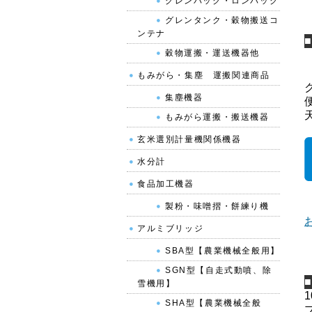
グレンバック・ロンバック
グレンタンク・穀物搬送コ
ンテナ
穀物運搬・運送機器他
もみがら・集塵 運搬関連商品
集塵機器
もみがら運搬・搬送機器
玄米選別計量機関係機器
水分計
食品加工機器
製粉・味噌摺・餅練り機
アルミブリッジ
SBA型【農業機械全般用】
SGN型【自走式動噴、除
雪機用】
SHA型【農業機械全般