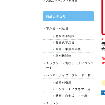
お気に入りリストを見る
商品カテゴリ
草刈機・刈払機
肩掛式草刈機
●
背負式草刈機
伝
金
自走・乗用草刈機
草刈機関連
※
ぎ
チップソー・刈払刃・ナイロンコ
ード
ハンマーナイフ・ブレード・替刃
畦草刈機用
ハンマーナイフモアー用
乗用・自走式モアー用
チェンソー