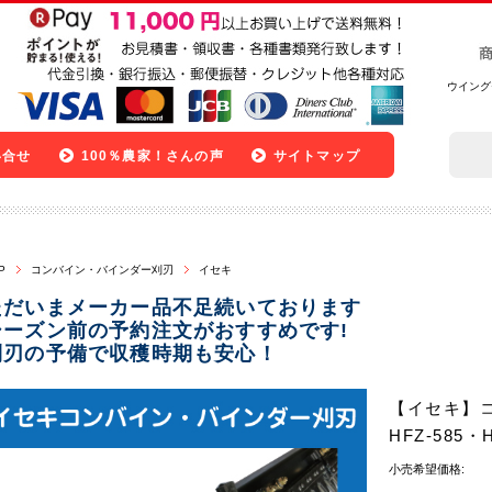
ウイング
い合せ
100％農家！さんの声
サイトマップ
P
コンバイン・バインダー刈刃
イセキ
ただいまメーカー品不足続いております
シーズン前の予約注文がおすすめです!
刈刃の予備で収穫時期も安心！
【イセキ】
HFZ-585・
小売希望価格: