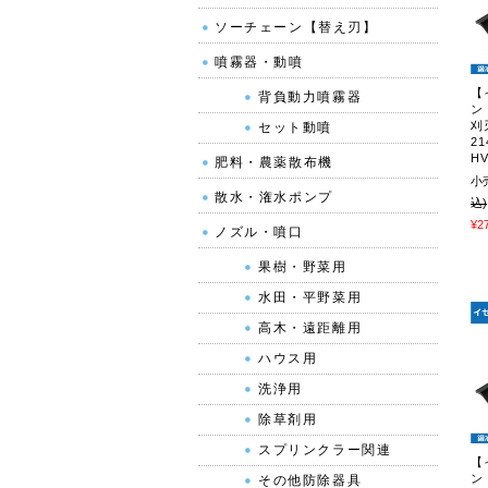
ソーチェーン【替え刃】
噴霧器・動噴
【
背負動力噴霧器
ン
刈
セット動噴
21
HV
肥料・農薬散布機
小
散水・潅水ポンプ
込)
¥2
ノズル・噴口
果樹・野菜用
水田・平野菜用
高木・遠距離用
ハウス用
洗浄用
除草剤用
スプリンクラー関連
【
ン
その他防除器具