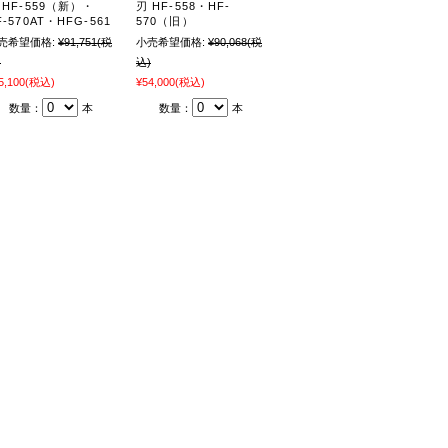
 HF-559（新）・
刃 HF-558・HF-
F-570AT・HFG-561
570（旧）
売希望価格:
¥91,751
(税
小売希望価格:
¥90,068
(税
)
込)
5,100
(税込)
¥54,000
(税込)
数量：
本
数量：
本