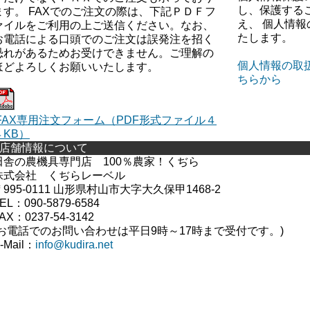
し、保護する
ます。 FAXでのご注文の際は、下記ＰＤＦフ
え、 個人情
ァイルをご利用の上ご送信ください。なお、
たします。
お電話による口頭でのご注文は誤発注を招く
恐れがあるためお受けできません。ご理解の
個人情報の取
ほどよろしくお願いいたします。
ちらから
FAX専用注文フォーム（PDF形式ファイル４
４KB）
■店舗情報について
田舎の農機具専門店 100％農家！くぢら
株式会社 くぢらレーベル
〒995-0111 山形県村山市大字大久保甲1468-2
EL：090-5879-6584
AX：0237-54-3142
(お電話でのお問い合わせは平日9時～17時まで受付です。
)
-Mail：
info@kudira.net