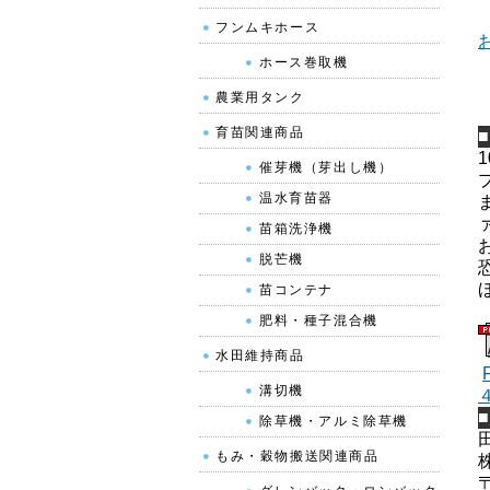
フンムキホース
ホース巻取機
農業用タンク
育苗関連商品
催芽機（芽出し機）
温水育苗器
苗箱洗浄機
脱芒機
苗コンテナ
肥料・種子混合機
水田維持商品
溝切機
除草機・アルミ除草機
もみ・穀物搬送関連商品