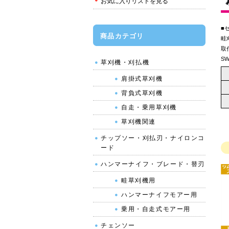
お気に入りリストを見る
■
商品カテゴリ
畦
取
S
草刈機・刈払機
肩掛式草刈機
背負式草刈機
自走・乗用草刈機
草刈機関連
チップソー・刈払刃・ナイロンコ
ード
ハンマーナイフ・ブレード・替刃
畦草刈機用
ハンマーナイフモアー用
乗用・自走式モアー用
チェンソー