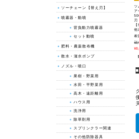
ツ
ソーチェーン【替え刃】
ア
5
噴霧器・動噴
刃
【S
背負動力噴霧器
他
セット動噴
希
込)
肥料・農薬散布機
¥8
散水・潅水ポンプ
ノズル・噴口
果樹・野菜用
水田・平野菜用
高木・遠距離用
ハウス用
洗浄用
除草剤用
スプリンクラー関連
その他防除器具