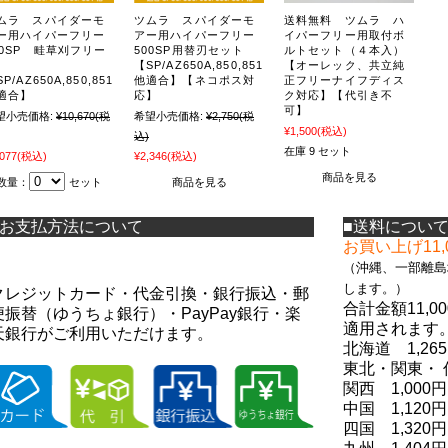
ムラ スパイダーモ
ツムラ スパイダーモ
送料無料 ツムラ ハ
ー用ハイパーフリー
アー用ハイパーフリー
イパーフリー用取付ボ
00SP 畦草刈フリー
500SP用替刃セット
ルトセット（４本入）
【SP/AZ650A,850,851
【オーレック、共立純
P/AZ650A,850,851
他適合】【ネコポス対
正フリーナイフディス
適合】
応】
ク対応】【代引き不
可】
望小売価格:
¥10,670
(税
希望小売価格:
¥2,750
(税
¥1,500
(税込)
込)
在庫 9 セット
,077
(税込)
¥2,346
(税込)
商品を見る
数量：
セット
商品を見る
■お支払方法について
■送料につい
お買い上げ11
（
沖縄、一部離島
します。）
クレジットカード・代金引換・銀行振込・郵
合計金額11,
便振替（ゆうちょ銀行）・PayPay銀行・楽
適用されます
天銀行がご利用いただけます。
北海道 1,26
東北・関東・ 
関西 1,000円
中国 1,120円
四国 1,320円