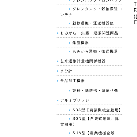
グレンバック・ロンバック
T
グレンタンク・穀物搬送コ
F
ンテナ
E
穀物運搬・運送機器他
もみがら・集塵 運搬関連商品
集塵機器
もみがら運搬・搬送機器
玄米選別計量機関係機器
水分計
食品加工機器
製粉・味噌摺・餅練り機
アルミブリッジ
SBA型【農業機械全般用】
SGN型【自走式動噴、除
雪機用】
SHA型【農業機械全般