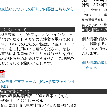
九州 1,404円
沖縄 3,740円
お支払いについての詳しい内容はこちらから
（※ 北海道、沖
ご負担して頂く場
別途重量手数料、
あらかじめご了承
■ご注文について
■個人情報の
100％農家！くぢらでは、オンラインショッ
個人情報保護
プだけでなくＦＡＸでのご注文も承っており
し、保護する
ます。 FAXでのご注文の際は、下記ＰＤＦフ
え、 個人情
ァイルをご利用の上ご送信ください。なお、
たします。
お電話による口頭でのご注文は誤発注を招く
恐れがあるためお受けできません。ご理解の
個人情報の取
ほどよろしくお願いいたします。
ちらから
FAX専用注文フォーム（PDF形式ファイル４
４KB）
■店舗情報について
田舎の農機具専門店 100％農家！くぢら
株式会社 くぢらレーベル
〒995-0111 山形県村山市大字大久保甲1468-2