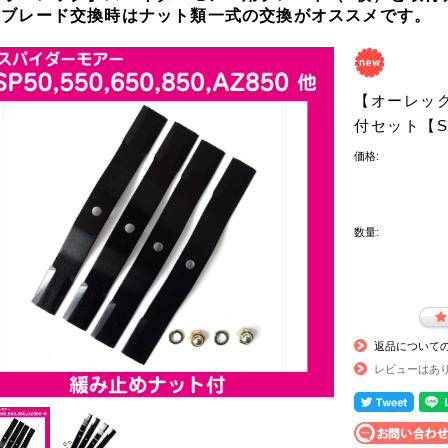
※ブレード交換時はナット類一式の交換がオススメです。
【オーレッ
付セット【SP
価格:
数量:
返品について
レビューはあ