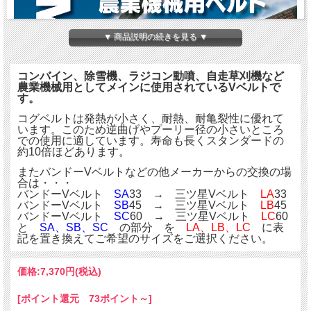
▼ 商品説明の続きを見る ▼
コンバイン、除雪機、ラジコン動噴、自走草刈機など
農業機械用としてメインに使用されているVベルトで
す。
コグベルトは発熱が小さく、耐熱、耐亀裂性に優れて
います。このため逆曲げやプーリー径の小さいところ
での使用に適しています。寿命も長くスタンダードの
約10倍ほどあります。
またバンドーVベルトなどの他メーカーからの交換の場
合は・・・
バンドーVベルト
SA
33 → 三ツ星Vベルト
LA
33
バンドーVベルト
SB
45 → 三ツ星Vベルト
LB
45
バンドーVベルト
SC
60 → 三ツ星Vベルト
LC
60
と
SA、SB、SC
の部分 を
LA、LB、LC
に表
記を置き換えてご希望のサイズをご選択ください。
価格:
7,370円
(税込)
[ポイント還元 73ポイント～]