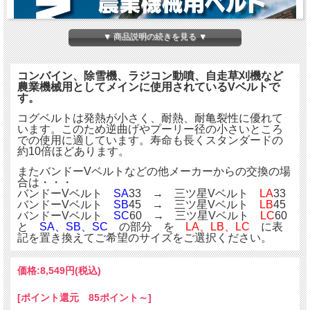
▼ 商品説明の続きを見る ▼
コンバイン、除雪機、ラジコン動噴、自走草刈機など
農業機械用としてメインに使用されているVベルトで
す。
コグベルトは発熱が小さく、耐熱、耐亀裂性に優れて
います。このため逆曲げやプーリー径の小さいところ
での使用に適しています。寿命も長くスタンダードの
約10倍ほどあります。
またバンドーVベルトなどの他メーカーからの交換の場
合は・・・
バンドーVベルト
SA
33 → 三ツ星Vベルト
LA
33
バンドーVベルト
SB
45 → 三ツ星Vベルト
LB
45
バンドーVベルト
SC
60 → 三ツ星Vベルト
LC
60
と
SA、SB、SC
の部分 を
LA、LB、LC
に表
記を置き換えてご希望のサイズをご選択ください。
価格:
8,549円
(税込)
[ポイント還元 85ポイント～]