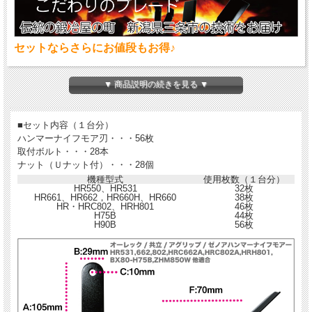
セットならさらにお値段もお得♪
オーレック、共立、イセキ（アグリップ）H90B用ハンマーナイフモア刃56枚＆取
付ボルトSET28組の1台分交換セットです。
▼ 商品説明の続きを見る ▼
ハンマーナイフモア刃交換時はボルト類一式の交換がオススメです。
■セット内容（１台分）
ハンマーナイフモア刃・・・56枚
取付ボルト・・・28本
ナット（Ｕナット付）・・・28個
機種型式
使用枚数（１台分）
HR550、HR531
32枚
HR661、HR662，HR660H、HR660
38枚
HR・HRC802、HRH801
46枚
H75B
44枚
H90B
56枚