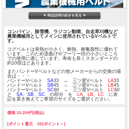
▼ 商品説明の続きを見る ▼
コンバイン、除雪機、ラジコン動噴、自走草刈機など
農業機械用としてメインに使用されているVベルトで
す。
コグベルトは発熱が小さく、耐熱、耐亀裂性に優れて
います。このため逆曲げやプーリー径の小さいところ
での使用に適しています。寿命も長くスタンダードの
約10倍ほどあります。
またバンドーVベルトなどの他メーカーからの交換の場
合は・・・
バンドーVベルト
SA
33 → 三ツ星Vベルト
LA
33
バンドーVベルト
SB
45 → 三ツ星Vベルト
LB
45
バンドーVベルト
SC
60 → 三ツ星Vベルト
LC
60
と
SA、SB、SC
の部分 を
LA、LB、LC
に表
記を置き換えてご希望のサイズをご選択ください。
価格:
10,204円
(税込)
[ポイント還元 102ポイント～]