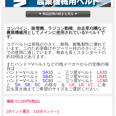
▼ 商品説明の続きを見る ▼
コンバイン、除雪機、ラジコン動噴、自走草刈機など
農業機械用としてメインに使用されているVベルトで
す。
コグベルトは発熱が小さく、耐熱、耐亀裂性に優れて
います。このため逆曲げやプーリー径の小さいところ
での使用に適しています。寿命も長くスタンダードの
約10倍ほどあります。
またバンドーVベルトなどの他メーカーからの交換の場
合は・・・
バンドーVベルト
SA
33 → 三ツ星Vベルト
LA
33
バンドーVベルト
SB
45 → 三ツ星Vベルト
LB
45
バンドーVベルト
SC
60 → 三ツ星Vベルト
LC
60
と
SA、SB、SC
の部分 を
LA、LB、LC
に表
記を置き換えてご希望のサイズをご選択ください。
価格:
11,220円
(税込)
[ポイント還元 112ポイント～]