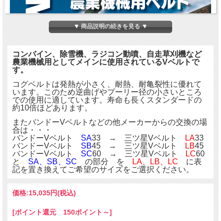
▼ 商品説明の続きを見る ▼
コンバイン、除雪機、ラジコン動噴、自走草刈機など
農業機械用としてメインに使用されているVベルトで
す。
コグベルトは発熱が小さく、耐熱、耐亀裂性に優れて
います。このため逆曲げやプーリー径の小さいところ
での使用に適しています。寿命も長くスタンダードの
約10倍ほどあります。
またバンドーVベルトなどの他メーカーからの交換の場
合は・・・
バンドーVベルト
SA
33 → 三ツ星Vベルト
LA
33
バンドーVベルト
SB
45 → 三ツ星Vベルト
LB
45
バンドーVベルト
SC
60 → 三ツ星Vベルト
LC
60
と
SA、SB、SC
の部分 を
LA、LB、LC
に表
記を置き換えてご希望のサイズをご選択ください。
価格:
15,035円
(税込)
[ポイント還元 150ポイント～]