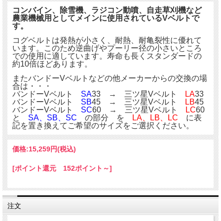
コンバイン、除雪機、ラジコン動噴、自走草刈機など
農業機械用としてメインに使用されているVベルトで
す。
コグベルトは発熱が小さく、耐熱、耐亀裂性に優れて
います。このため逆曲げやプーリー径の小さいところ
での使用に適しています。寿命も長くスタンダードの
約10倍ほどあります。
またバンドーVベルトなどの他メーカーからの交換の場
合は・・・
バンドーVベルト
SA
33 → 三ツ星Vベルト
LA
33
バンドーVベルト
SB
45 → 三ツ星Vベルト
LB
45
バンドーVベルト
SC
60 → 三ツ星Vベルト
LC
60
と
SA、SB、SC
の部分 を
LA、LB、LC
に表
記を置き換えてご希望のサイズをご選択ください。
価格:
15,259円
(税込)
[ポイント還元 152ポイント～]
注文